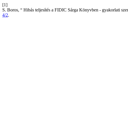
[1]
S. Boros, “ Hibás teljesítés a FIDIC Sárga Könyvben - gyakorlati s
4/2
.