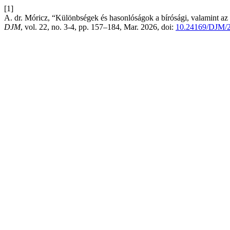
[1]
A. dr. Móricz, “Különbségek és hasonlóságok a bírósági, valamint az 
DJM
, vol. 22, no. 3-4, pp. 157–184, Mar. 2026, doi:
10.24169/DJM/2