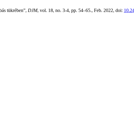
abás tükrében”,
DJM
, vol. 18, no. 3-4, pp. 54–65., Feb. 2022, doi:
10.2