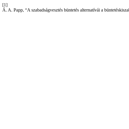
[1]
Á. A. Papp, “A szabadságvesztés büntetés alternatívái a büntetéskisz