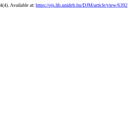
 4(4). Available at:
https://ojs.lib.unideb.hu/DJM/article/view/6392