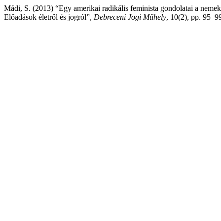
Mádi, S. (2013) “Egy amerikai radikális feminista gondolatai a neme
Előadások életről és jogról”,
Debreceni Jogi Műhely
, 10(2), pp. 95–99