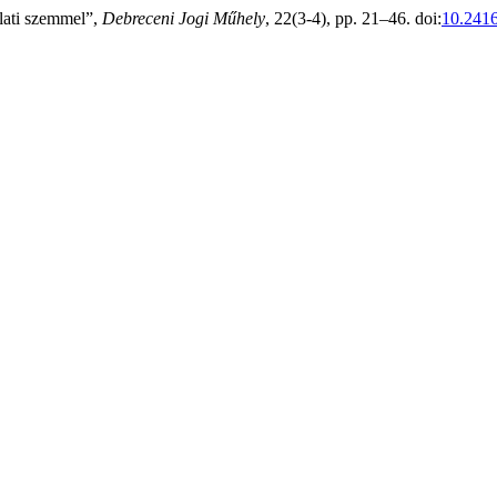
rlati szemmel”,
Debreceni Jogi Műhely
, 22(3-4), pp. 21–46. doi:
10.241