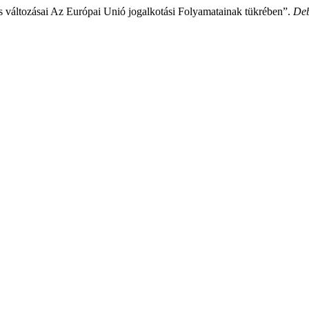
s változásai Az Európai Unió jogalkotási Folyamatainak tükrében”.
Deb