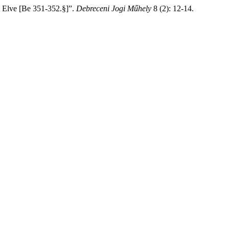
g Elve [Be 351-352.§]”.
Debreceni Jogi Műhely
8 (2): 12-14.