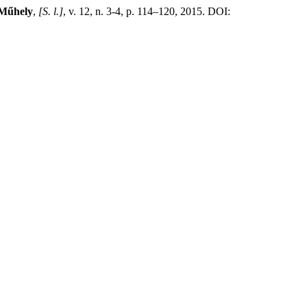
 Műhely
,
[S. l.]
, v. 12, n. 3-4, p. 114–120, 2015. DOI: