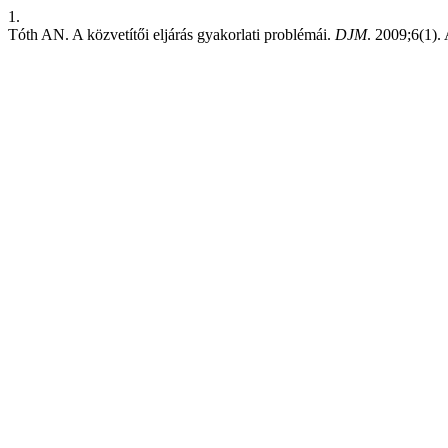
1.
Tóth AN. A közvetítői eljárás gyakorlati problémái.
DJM
. 2009;6(1).