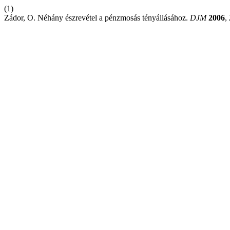
(1)
Zádor, O. Néhány észrevétel a pénzmosás tényállásához.
DJM
2006
,