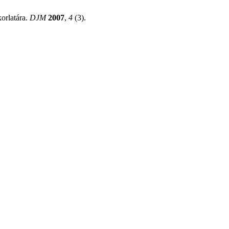
korlatára.
DJM
2007
,
4
(3).