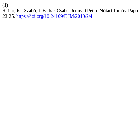
(1)
Strihó, K.; Szabó, I. Farkas Csaba–Jenovai Petra–Nótári Tamás–Papp
23-25.
https://doi.org/10.24169/DJM/2010/2/4
.