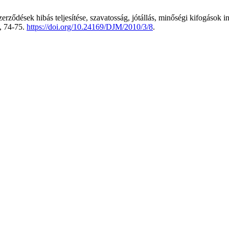
erződések hibás teljesítése, szavatosság, jótállás, minőségi kifogások i
, 74-75.
https://doi.org/10.24169/DJM/2010/3/8
.