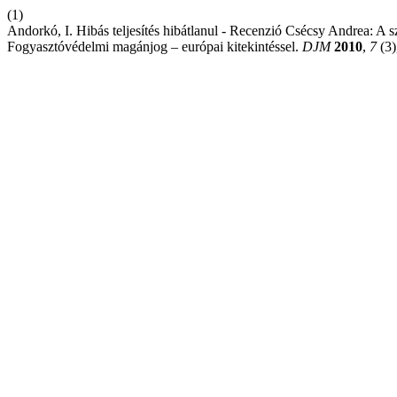
(1)
Andorkó, I. Hibás teljesítés hibátlanul - Recenzió Csécsy Andrea: A sz
Fogyasztóvédelmi magánjog – európai kitekintéssel.
DJM
2010
,
7
(3)