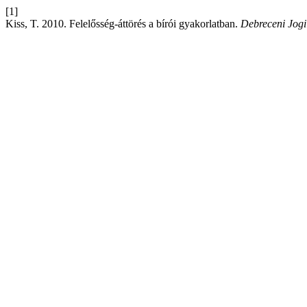
[1]
Kiss, T. 2010. Felelősség-áttörés a bírói gyakorlatban.
Debreceni Jog