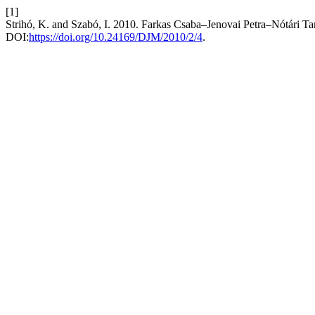
[1]
Strihó, K. and Szabó, I. 2010. Farkas Csaba–Jenovai Petra–Nótári T
DOI:
https://doi.org/10.24169/DJM/2010/2/4
.