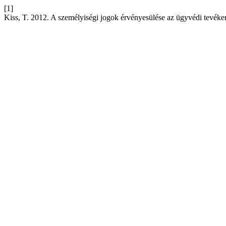
[1]
Kiss, T. 2012. A személyiségi jogok érvényesülése az ügyvédi tevék