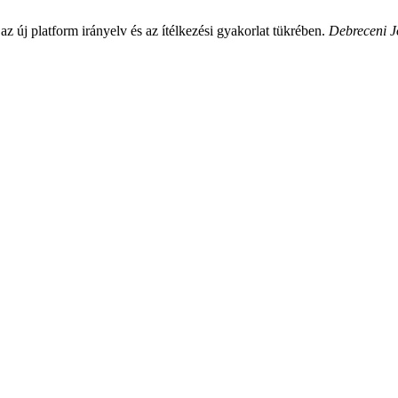
z új platform irányelv és az ítélkezési gyakorlat tükrében.
Debreceni J