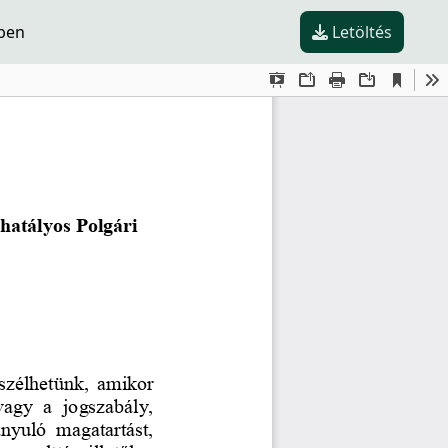
ében
Letöltés